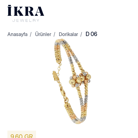
D 06
Anasayfa
Ürünler
Dorikalar
Dorikalar
Kelepçeler
9,60 GR