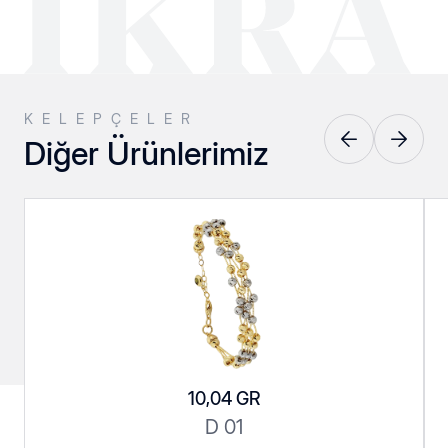
KELEPÇELER
Diğer Ürünlerimiz
Pres Küpeler
Srt Kolyeler
10,04 GR
Srt Serisi
Taşlılar
D 01