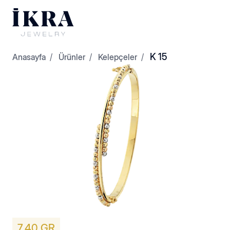
K 15
Anasayfa
Ürünler
Kelepçeler
Dorikalar
Kelepçeler
7,40 GR