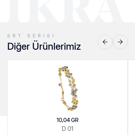
SRT SERISI
Diğer Ürünlerimiz
Pres Küpeler
Srt Kolyeler
10,04 GR
Srt Serisi
Taşlılar
D 01