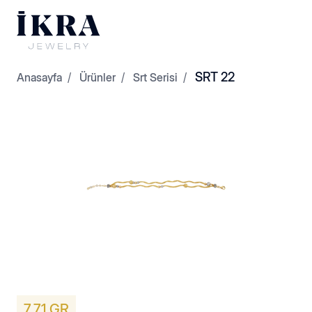
SRT 22
Anasayfa
Ürünler
Srt Serisi
Dorikalar
Kelepçeler
7,71 GR