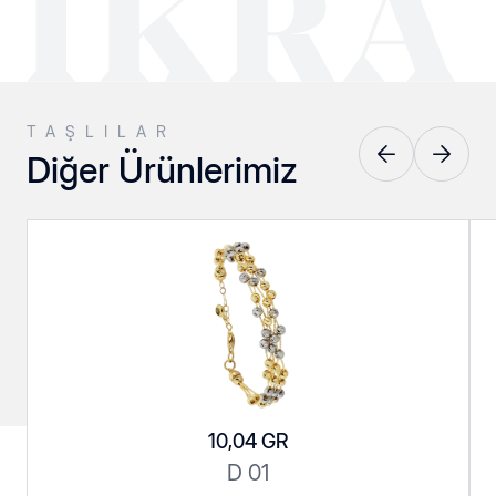
TAŞLILAR
Diğer Ürünlerimiz
Pres Küpeler
Srt Kolyeler
10,04 GR
Srt Serisi
Taşlılar
D 01